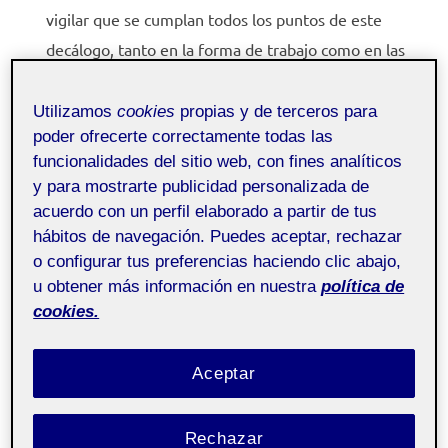
vigilar que se cumplan todos los puntos de este
decálogo, tanto en la forma de trabajo como en las
informaciones recogidas en el periódico. Por su
parte, también se establecerá la figura de un
Utilizamos
cookies
propias y de terceros para
poder ofrecerte correctamente todas las
defensor del lector, cuyo objetivo será atender las
funcionalidades del sitio web, con fines analíticos
quejas de la audiencia y asegurar que se cumplan los
y para mostrarte publicidad personalizada de
principios éticos y profesionales.
acuerdo con un perfil elaborado a partir de tus
Rendición de cuentas
. Se harán públicas las
hábitos de navegación. Puedes aceptar, rechazar
cuentas anuales del medio, dejando claras las vías
o configurar tus preferencias haciendo clic abajo,
u obtener más información en nuestra
política de
de financiación, así como qué cantidad proviene de
cookies.
ingresos publicitarios, cuál de los suscriptores u
otras fuentes. También se detallarán qué compañías
Aceptar
han realizado aportaciones económicas (aunque sea
vía publicidad) al medio. En las cuentas se
Rechazar
desglosarán los salarios de los trabajadores por