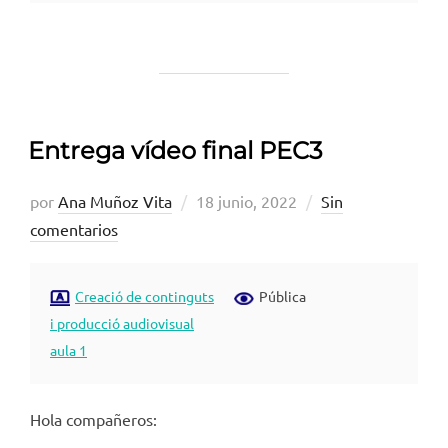
Entrega vídeo final PEC3
Publicado
por
Ana Muñoz Vita
18 junio, 2022
Sin
el
comentarios
Creació de continguts
Pública
i producció audiovisual
aula 1
Hola compañeros: