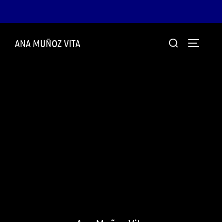
Saltar
Buscar:
ANA MUÑOZ VITA
al
ALTERN
contenido