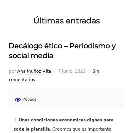
para
ver
Últimas entradas
el
contenido
Decálogo ético – Periodismo y
social media
Publicado
por
Ana Muñoz Vita
7 junio, 2023
Sin
el
comentarios
Pública
Unas condiciones económicas dignas para
toda la plantilla.
Creemos que es importante