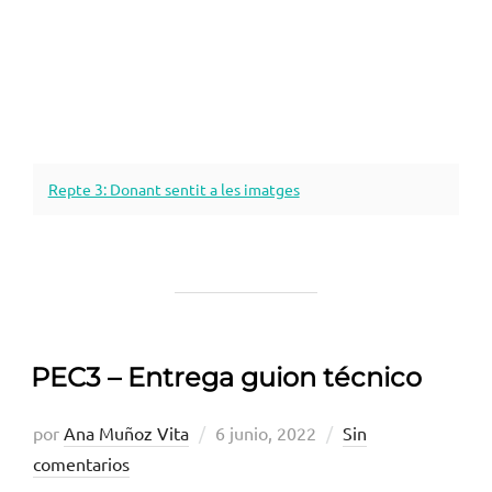
Repte 3: Donant sentit a les imatges
PEC3 – Entrega guion técnico
Publicado
por
Ana Muñoz Vita
6 junio, 2022
Sin
el
comentarios