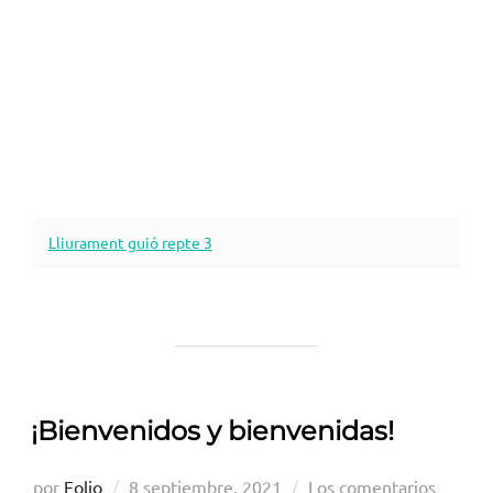
Lliurament guió repte 3
¡Bienvenidos y bienvenidas!
Publicado
por
Folio
8 septiembre, 2021
Los comentarios