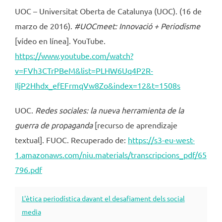
UOC – Universitat Oberta de Catalunya (UOC). (16 de
marzo de 2016).
#UOCmeet: Innovació + Periodisme
[vídeo en línea]. YouTube.
https://www.youtube.com/watch?
v=FVh3CTrPBeM&list=PLHW6Uq4P2R-
IljP2Hhdx_efEFrmqVw8Zo&index=12&t=1508s
UOC.
Redes sociales: la nueva herramienta de la
guerra de propaganda
[recurso de aprendizaje
textual]. FUOC. Recuperado de:
https://s3-eu-west-
1.amazonaws.com/niu.materials/transcripcions_pdf/65
796.pdf
L'ètica periodística davant el desafiament dels social
media